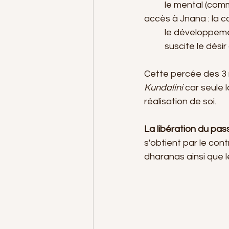
 	le mental (comme une radio) s'accordant sur des fréquences plus subtiles donne 
accès à Jnana : la 
	le développeme
	suscite le désir
Cette percée des 3 
Kundalini 
car seule 
réalisation de soi.
La libération du pa
s'obtient par le con
dharanas ainsi que 