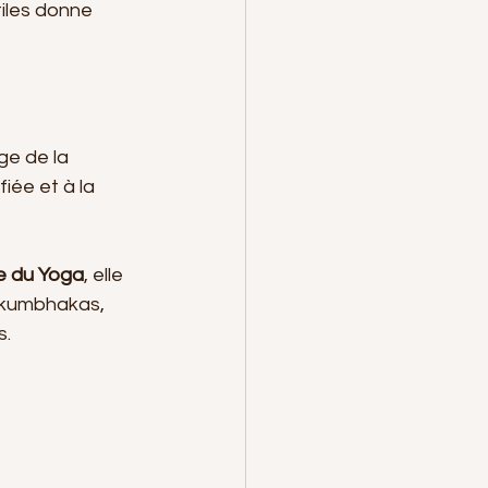
ge de la 
iée et à la 
ue du Yoga
, elle 
s kumbhakas, 
s.