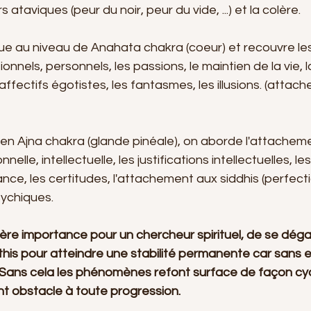
 ataviques (peur du noir, peur du vide, ...) et la colère.
tue au niveau de Anahata chakra (coeur) et recouvre les
nels, personnels, les passions, le maintien de la vie, l
 affectifs égotistes, les fantasmes, les illusions. (atta
en Ajna chakra (glande pinéale), on aborde l'attacheme
elle, intellectuelle, les justifications intellectuelles, l
nce, les certitudes, l'attachement aux siddhis (perfecti
ychiques.
ière importance pour un chercheur spirituel, de se dég
this pour atteindre une stabilité permanente car sans el
. Sans cela les phénomènes refont surface de façon cyc
nt obstacle à toute progression.