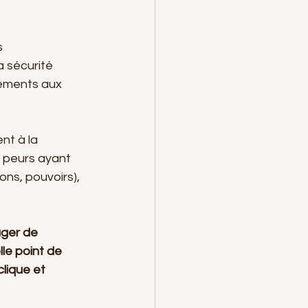
 
a sécurité 
chements aux 
nt à la 
es peurs ayant 
ons, pouvoirs), 
ager de 
le point de 
lique et 