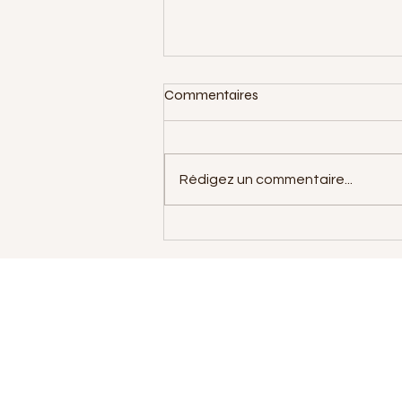
La Bhagavad Gītā
Commentaires
La Bhagavad Gītā est un texte
faisant parti du Mahâbhârata,
épopée sanskrite de la
Rédigez un commentaire...
mythologie hindoue mais à sa
différence c'est une...