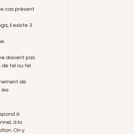
le cas présent 
a, il existe 3 
ne 
ne doivent pas 
e tel ou tel 
nnement de 
 les 
espond à 
nnel, à la 
tion. On y 