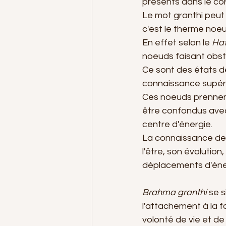
présents dans le co
Le mot granthi peut
c'est le therme noeu
En effet selon le 
Hat
noeuds faisant obsta
Ce sont des états d
connaissance supér
Ces noeuds prennent
être confondus avec 
centre d'énergie. 
La connaissance de
l'être, son évolutio
déplacements d'éner
Brahma granthi
 se 
l'attachement à la fo
volonté de vie et de