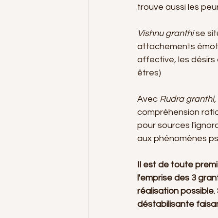
trouve aussi les peurs
Vishnu granthi
 se si
attachements émotion
affective, les désirs
êtres)
Avec 
Rudra granthi, 
compréhension rationn
pour sources l'ignora
aux phénomènes ps
Il est de toute prem
l'emprise des 3 gran
réalisation possible
déstabilisante faisa