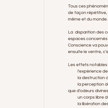
Tous ces phénomènes
de façon répétitive
même et du monde.
La  disparition des 
espaces concernés (
Conscience va pouvoi
ensuite le ventre, c'e
Les effets notables
	l'expérience d
	la destructio
	la perception dans ces espaces de sons psychiques de différentes natures, ainsi 
que d'odeurs divines
	un corps libre 
	la libération 