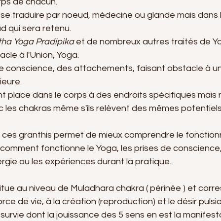
rps de chacun. 
 se traduire par noeud, médecine ou glande mais dans 
d qui sera retenu.
ha Yoga Pradipika
 et de nombreux autres traités de Yog
cle à l'Union, Yoga. 
e conscience, des attachements, faisant obstacle à u
ieure.
 place dans le corps à des endroits spécifiques mais 
les chakras même s'ils relèvent des mêmes potentiels d
 ces granthis permet de mieux comprendre le fonctio
n, comment fonctionne le Yoga, les prises de conscience,
gie ou les expériences durant la pratique.
situe au niveau de Muladhara chakra ( périnée ) et corr
rce de vie, à la création (reproduction) et le désir pulsio
 survie dont la jouissance des 5 sens en est la manifesta