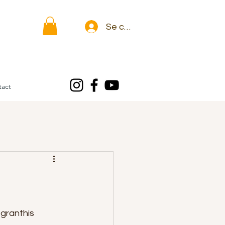
Se connecter
tact
granthis 