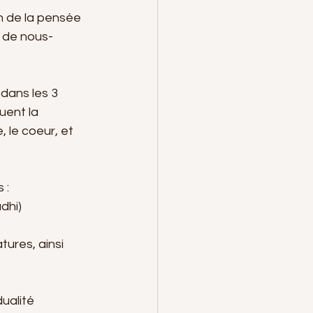
n de la pensée 
n de nous-
dans les 3 
ent la 
 le coeur, et 
 :
dhi) 
dualité